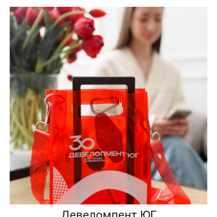
Девеломпент ЮГ