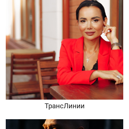
ТрансЛинии