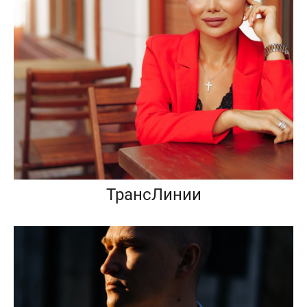
ТрансЛинии