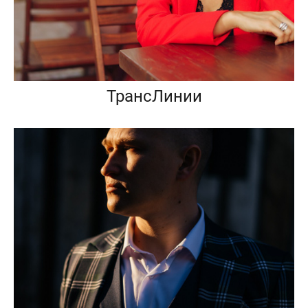
ТрансЛинии